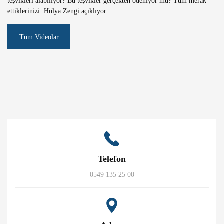
teşvikleri alabiliyor? Bu teşvikler gerçekten ödeniyor mu? Tüm merak
ettiklerinizi Hülya Zengi açıklıyor.
Tüm Videolar
Telefon
0549 135 25 00