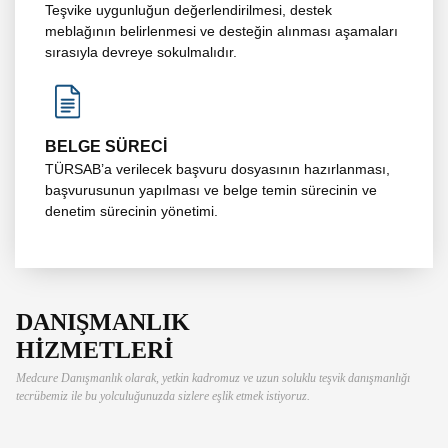
Teşvike uygunluğun değerlendirilmesi, destek
meblağının belirlenmesi ve desteğin alınması aşamaları
sırasıyla devreye sokulmalıdır.
BELGE SÜRECİ
TÜRSAB’a verilecek başvuru dosyasının hazırlanması,
başvurusunun yapılması ve belge temin sürecinin ve
denetim sürecinin yönetimi.
DANIŞMANLIK
HİZMETLERİ
Medcure Danışmanlık olarak, yetkin kadromuz ve uzun soluklu teşvik danışmanlığı
tecrübemiz ile bu yolculuğunuzda sizlere eşlik etmek istiyoruz.