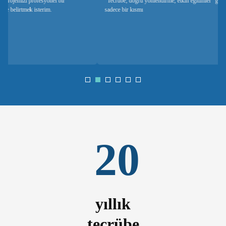
"Tecrübe, doğru yönlendirme, etkin eğitimler" güvenimizin temelindeki nedenlerin
sadece bir kısmı
20
yıllık
tecrübe