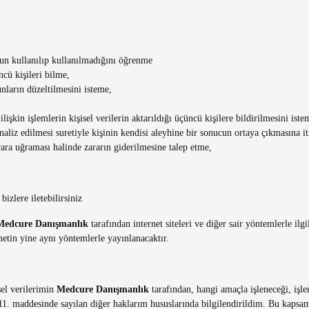
gun kullanılıp kullanılmadığını öğrenme
ncü kişileri bilme,
unların düzeltilmesini isteme,
lişkin işlemlerin kişisel verilerin aktarıldığı üçüncü kişilere bildirilmesini iste
naliz edilmesi suretiyle kişinin kendisi aleyhine bir sonucun ortaya çıkmasına it
rara uğraması halinde zararın giderilmesine talep etme,
izlere iletebilirsiniz
Medcure Danışmanlık
tarafından internet siteleri ve diğer sair yöntemlerle i
etin yine aynı yöntemlerle yayınlanacaktır.
sel verilerimin
Medcure Danışmanlık
tarafından, hangi amaçla işleneceği, işle
11. maddesinde sayılan diğer haklarım hususlarında bilgilendirildim. Bu kaps