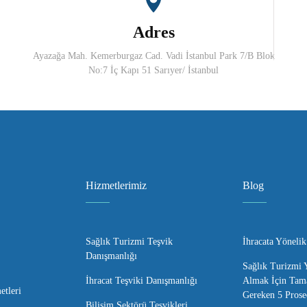
Adres
Ayazağa Mah. Kemerburgaz Cad. Vadi İstanbul Park 7/B Blok
No:7 İç Kapı 51 Sarıyer/ İstanbul
Hizmetlerimiz
Blog
Sağlık Turizmi Teşvik
İhracata Yönelik
Danışmanlığı
Sağlık Turizmi Y
İhracat Teşviki Danışmanlığı
Almak İçin Tam
tleri
Gereken 5 Prose
Bilişim Sektörü Teşvikleri