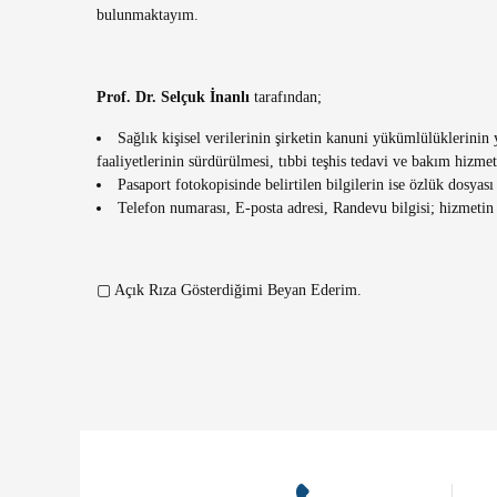
bulunmaktayım.
Prof. Dr. Selçuk İnanlı
tarafından;
Sağlık kişisel verilerinin şirketin kanuni yükümlülüklerinin y
faaliyetlerinin sürdürülmesi, tıbbi teşhis tedavi ve bakım hizme
Pasaport fotokopisinde belirtilen bilgilerin ise özlük dosyası
Telefon numarası, E-posta adresi, Randevu bilgisi; hizmetin if
▢ Açık Rıza Gösterdiğimi Beyan Ederim.