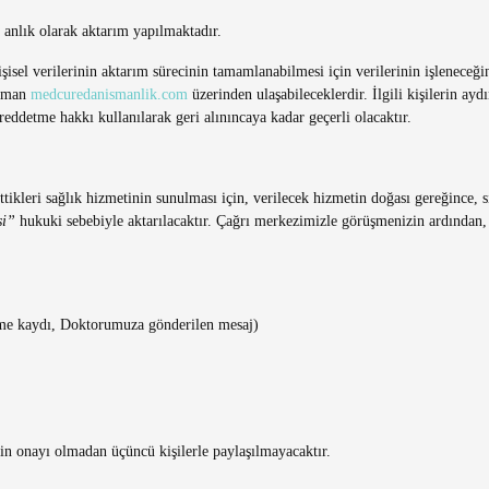
anlık olarak aktarım yapılmaktadır.
işisel verilerinin aktarım sürecinin tamamlanabilmesi için verilerinin işleneceği
 zaman
medcuredanismanlik.com
üzerinden ulaşabileceklerdir. İlgili kişilerin ay
 reddetme hakkı kullanılarak geri alınıncaya kadar geçerli olacaktır.
 ettikleri sağlık hizmetinin sunulması için, verilecek hizmetin doğası gereğince
si”
hukuki sebebiyle aktarılacaktır. Çağrı merkezimizle görüşmenizin ardından, t
üşme kaydı, Doktorumuza gönderilen mesaj)
işinin onayı olmadan üçüncü kişilerle paylaşılmayacaktır.