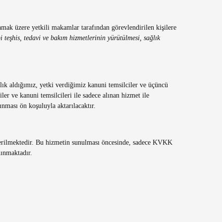
mamak üzere yetkili makamlar tarafından görevlendirilen kişilere
 teşhis, tedavi ve bakım hizmetlerinin yürütülmesi, sağlık
lık aldığımız, yetki verdiğimiz kanuni temsilciler ve üçüncü
ler ve kanuni temsilcileri ile sadece alınan hizmet ile
ınması ön koşuluyla aktarılacaktır.
ti verilmektedir. Bu hizmetin sunulması öncesinde, sadece KVKK
nınmaktadır.