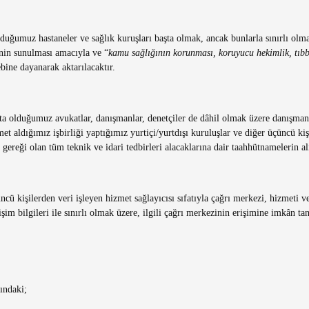
olduğumuz hastaneler ve sağlık kuruşları başta olmak, ancak bunlarla sınırlı ol
inin sunulması amacıyla ve “
kamu sağlığının korunması, koruyucu hekimlik, tıbbi
bine dayanarak aktarılacaktır.
kta olduğumuz avukatlar, danışmanlar, denetçiler de dâhil olmak üzere danışman
et aldığımız işbirliği yaptığımız yurtiçi/yurtdışı kuruluşlar ve diğer üçüncü kişi
 gereği olan tüm teknik ve idari tedbirleri alacaklarına dair taahhütnamelerin al
üncü kişilerden veri işleyen hizmet sağlayıcısı sıfatıyla çağrı merkezi, hizme
şim bilgileri ile sınırlı olmak üzere, ilgili çağrı merkezinin erişimine imkân ta
ındaki;