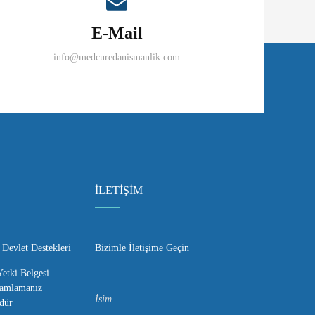
E-Mail
info@medcuredanismanlik.com
İLETİŞİM
 Devlet Destekleri
Bizimle İletişime Geçin
etki Belgesi
amlamanız
dür