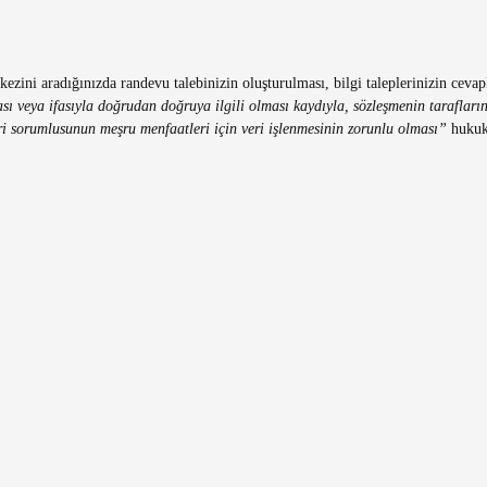
ezini aradığınızda randevu talebinizin oluşturulması, bilgi taleplerinizin ceva
ı veya ifasıyla doğrudan doğruya ilgili olması kaydıyla, sözleşmenin taraflarına
eri sorumlusunun meşru menfaatleri için veri işlenmesinin zorunlu olması”
hukuk